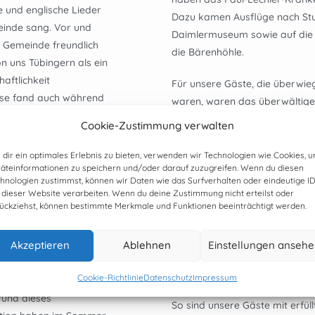
 und englische Lieder
Dazu kamen Ausflüge nach Stu
inde sang. Vor und
Daimlermuseum sowie auf die 
 Gemeinde freundlich
die Bärenhöhle.
n uns Tübingern als ein
aftlichkeit
Für unsere Gäste, die überwi
se fand auch während
waren, waren das überwältigen
nst/Chorbesuch statt.
persönlichen Gesprächen mit 
Cookie-Zustimmung verwalten
gemeinsamen Gartenfesten gab
verarbeiten, soweit die Sprac
dir ein optimales Erlebnis zu bieten, verwenden wir Technologien wie Cookies, 
äteinformationen zu speichern und/oder darauf zuzugreifen. Wenn du diesen
hnologien zustimmst, können wir Daten wie das Surfverhalten oder eindeutige I
Musikalische Höhepunkte waren
rschaftsreise 2014
 dieser Website verarbeiten. Wenn du deine Zustimmung nicht erteilst oder
Gottesdienstes in der Martins
ückziehst, können bestimmte Merkmale und Funktionen beeinträchtigt werden.
Partnerschaft weiter zu
insbesondere ein Begegnungs
Chor der ELCT-Diözese
und dem Ernst-Bloch-Chor am 1
Akzeptieren
Ablehnen
Einstellungen anseh
zania) nach Tübingen
250 begeisterten Zuhörern, di
er 20 Jahren in einer
Zusammensein mit den Sänge
Cookie-Richtlinie
Datenschutz
Impressum
 zum Evangelischen
rund dieses
So sind unsere Gäste mit erfü