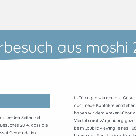
rbesuch aus moshi 
In Tübingen wurden alle Gäste
auch neue Kontakte entstehen
haben wir dem Amkeni-Chor di
von beiden Seiten sehr
Viertel samt Wagenburg gezei
-Besuches 2014, dass die
beim „public viewing“ eines Fu
assai-Gemeinde im
haben das Paul-Lechler-Krank