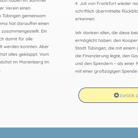
ation haben im Sommer
4. Juli von Frankfurt wieder n
er Verein einen
schriftlich übermittelte Rückbli
in Tübingen gemeinsam
erkennen.
rema hat daraufhin einen
 zusammengestellt. Ein
Wir danken allen, die diese b
h damit für alle
ermöglicht haben: den Kooper
llt werden konnten. Aber
Stadt Tübingen, die mit einem
 hat alles geklappt. Vom
die Finanzierung legte, den G
unächst im Marienberg im
und den Spendern – als einer f
.
mit einer großzügigen Spende
zurück z