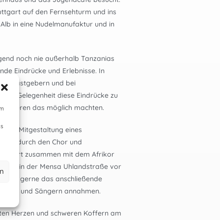
ttgart auf den Fernsehturm und ins
Alb in eine Nudelmanufaktur und in
egend noch nie außerhalb Tanzanias
de Eindrücke und Erlebnisse. In
den Gastgebern und bei
 es Gelegenheit diese Eindrücke zu
hbarrieren das möglich machten.
um
Ds
 die Mitgestaltung eines
kirche durch den Chor und
konzert zusammen mit dem Afrikor
. Juli in der Mensa Uhlandstraße vor
en
e auch gerne das anschließende
rinnen und Sängern annahmen.
llten Herzen und schweren Koffern am