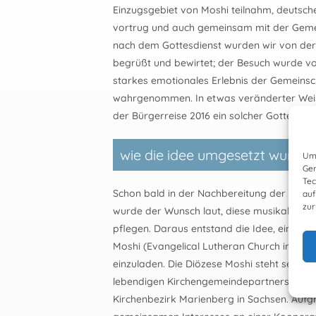
Einzugsgebiet von Moshi teilnahm, deutsche
vortrug und auch gemeinsam mit der Geme
nach dem Gottesdienst wurden wir von der
begrüßt und bewirtet; der Besuch wurde vo
starkes emotionales Erlebnis der Gemeinsch
wahrgenommen. In etwas veränderter Wei
der Bürgerreise 2016 ein solcher Gottesdie
wie die idee umgesetzt wurde
Um 
Ger
Tec
Schon bald in der Nachbereitung der Bürge
auf
zur
wurde der Wunsch laut, diese musikalische 
pflegen. Daraus entstand die Idee, einen 
Moshi (Evangelical Lutheran Church in Tan
einzuladen. Die Diözese Moshi steht seit üb
lebendigen Kirchengemeindepartnerschaft
Kirchenbezirk Marienberg in Sachsen. Aufg