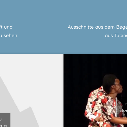
ft und
Ausschnitte aus dem Bege
u sehen:
aus Tübin
akz
u
eren