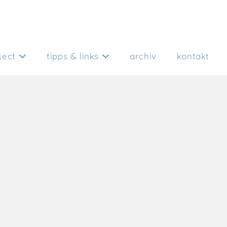
ject
tipps & links
archiv
kontakt