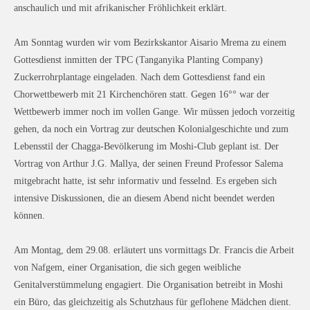
anschaulich und mit afrikanischer Fröhlichkeit erklärt.
Am Sonntag wurden wir vom Bezirkskantor Aisario Mrema zu einem
Gottesdienst inmitten der TPC (Tanganyika Planting Company)
Zuckerrohrplantage eingeladen. Nach dem Gottesdienst fand ein
Chorwettbewerb mit 21 Kirchenchören statt. Gegen 16°° war der
Wettbewerb immer noch im vollen Gange. Wir müssen jedoch vorzeitig
gehen, da noch ein Vortrag zur deutschen Kolonialgeschichte und zum
Lebensstil der Chagga-Bevölkerung im Moshi-Club geplant ist. Der
Vortrag von Arthur J.G. Mallya, der seinen Freund Professor Salema
mitgebracht hatte, ist sehr informativ und fesselnd. Es ergeben sich
intensive Diskussionen, die an diesem Abend nicht beendet werden
können.
Am Montag, dem 29.08. erläutert uns vormittags Dr. Francis die Arbeit
von Nafgem, einer Organisation, die sich gegen weibliche
Genitalverstümmelung engagiert. Die Organisation betreibt in Moshi
ein Büro, das gleichzeitig als Schutzhaus für geflohene Mädchen dient.